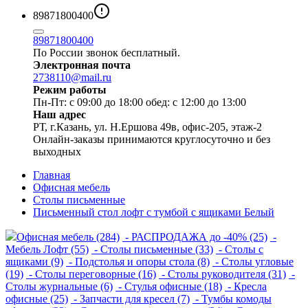
89871800400
89871800400
По России звонок бесплатный.
Электронная почта
2738110@mail.ru
Режим работы
Пн-Пт: с 09:00 до 18:00 обед: с 12:00 до 13:00
Наш адрес
РТ, г.Казань, ул. Н.Ершова 49в, офис-205, этаж-2
Онлайн-заказы принимаются круглосуточно и без
выходных
Главная
Офисная мебель
Столы письменные
Письменный стол лофт с тумбой с ящиками Белый
Офисная мебель (284)
- РАСПРОДАЖА до -40% (25)
-
Мебель Лофт (55)
- Столы письменные (33)
- Столы с
ящиками (9)
- Подстолья и опоры стола (8)
- Столы угловые
(19)
- Столы переговорные (16)
- Столы руководителя (31)
-
Столы журнальные (6)
- Стулья офисные (18)
- Кресла
офисные (25)
- Запчасти для кресел (7)
- Тумбы комоды