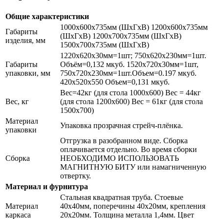
Общие характеристики
1000х600х735мм (ШхГхВ) 1200х600х735мм
Габариты
(ШхГхВ) 1200х700х735мм (ШхГхВ)
изделия, мм
1500х700х735мм (ШхГхВ)
1220х620х30мм=1шт; 750х620х230мм=1шт.
Габариты
Объём=0,132 мкуб. 1520х720х30мм=1шт,
упаковки, мм
750х720х230мм=1шт.Объем=0.197 мкуб.
420х520х550 Объем=0,131 мкуб.
Вес=42кг (для стола 1000х600) Вес = 44кг
Вес, кг
(для стола 1200х600) Вес = 61кг (для стола
1500х700)
Материал
Упаковка прозрачная стрейч-плёнка.
упаковки
Отгрузка в разобранном виде. Сборка
оплачивается отдельно. Во время сборки
Сборка
НЕОБХОДИМО ИСПОЛЬЗОВАТЬ
МАГНИТНУЮ БИТУ или намагниченную
отвертку.
Материал и фурнитура
Стальная квадратная труба. Стоевые
Материал
40х40мм, поперечины 40х20мм, крепления
каркаса
20х20мм. Толщина металла 1,4мм. Цвет