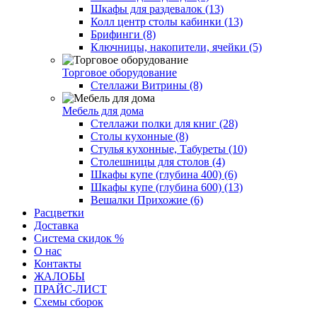
Шкафы для раздевалок (13)
Колл центр столы кабинки (13)
Брифинги (8)
Ключницы, накопители, ячейки (5)
Торговое оборудование
Стеллажи Витрины (8)
Мебель для дома
Стеллажи полки для книг (28)
Столы кухонные (8)
Стулья кухонные, Табуреты (10)
Столешницы для столов (4)
Шкафы купе (глубина 400) (6)
Шкафы купе (глубина 600) (13)
Вешалки Прихожие (6)
Расцветки
Доставка
Система скидок %
О нас
Контакты
ЖАЛОБЫ
ПРАЙС-ЛИСТ
Схемы сборок