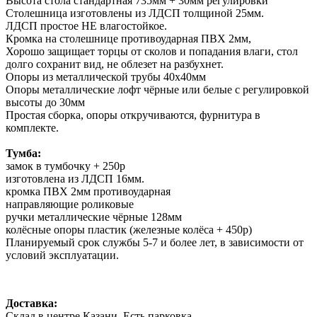
Высота стола стандартная 735мм + 30мм регулировки
Столешница изготовлены из ЛДСП толщиной 25мм.
ЛДСП простое НЕ влагостойкое.
Кромка на столешнице противоударная ПВХ 2мм,
Хорошо защищает торцы от сколов и попадания влаги, стол
долго сохранит вид, не облезет на разбухнет.
Опоры из металлической трубы 40х40мм
Опоры металлические лофт чёрные или белые с регулировкой
высоты до 30мм
Простая сборка, опоры откручиваются, фурнитура в
комплекте.
Тумба:
замок в тумбочку + 250р
изготовлена из ЛДСП 16мм.
кромка ПВХ 2мм противоударная
направляющие роликовые
ручки металлические чёрные 128мм
колёсные опоры пластик (железные колёса + 450р)
Планируемый срок службы 5-7 и более лет, в зависимости от
условий эксплуатации.
Доставка:
Склад в центре Казани. Есть парковка