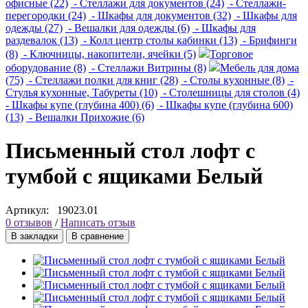
офисные (22)
- Стеллажи для документов (24)
- Стеллажи-
перегородки (24)
- Шкафы для документов (32)
- Шкафы для
одежды (27)
- Вешалки для одежды (6)
- Шкафы для
раздевалок (13)
- Колл центр столы кабинки (13)
- Брифинги
(8)
- Ключницы, накопители, ячейки (5)
Торговое
оборудование (8)
- Стеллажи Витрины (8)
Мебель для дома
(75)
- Стеллажи полки для книг (28)
- Столы кухонные (8)
-
Стулья кухонные, Табуреты (10)
- Столешницы для столов (4)
- Шкафы купе (глубина 400) (6)
- Шкафы купе (глубина 600)
(13)
- Вешалки Прихожие (6)
Письменный стол лофт с
тумбой с ящиками Белый
Артикул:
19023.01
0 отзывов
/
Написать отзыв
В закладки
В сравнение