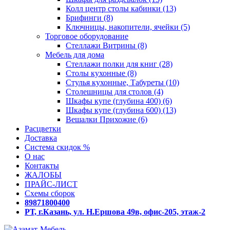
Колл центр столы кабинки (13)
Брифинги (8)
Ключницы, накопители, ячейки (5)
Торговое оборудование
Стеллажи Витрины (8)
Мебель для дома
Стеллажи полки для книг (28)
Столы кухонные (8)
Стулья кухонные, Табуреты (10)
Столешницы для столов (4)
Шкафы купе (глубина 400) (6)
Шкафы купе (глубина 600) (13)
Вешалки Прихожие (6)
Расцветки
Доставка
Система скидок %
О нас
Контакты
ЖАЛОБЫ
ПРАЙС-ЛИСТ
Схемы сборок
89871800400
РТ, г.Казань, ул. Н.Ершова 49в, офис-205, этаж-2