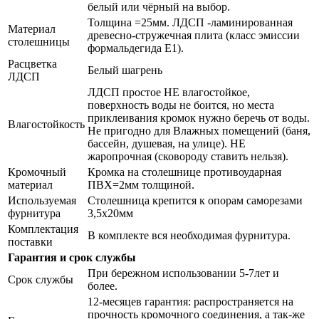
белый или чёрный на выбор.
Толщина =25мм. ЛДСП -ламинированная
Материал
древесно-стружечная плита (класс эмиссии
столешницы
формальдегида Е1).
Расцветка
Белый шагрень
ЛДСП
ЛДСП простое НЕ влагостойкое,
поверхность воды не боится, но места
приклеивания кромок нужно беречь от воды.
Влагостойкость
Не пригодно для Влажных помещений (баня,
бассейн, душевая, на улице). НЕ
жаропрочная (сковороду ставить нельзя).
Кромочный
Кромка на столешнице противоударная
материал
ПВХ=2мм толщиной.
Используемая
Столешница крепится к опорам саморезами
фурнитура
3,5х20мм
Комплектация
В комплекте вся необходимая фурнитура.
поставки
Гарантия и срок службы
При бережном использовании 5-7лет и
Срок службы
более.
12-месяцев гарантия: распространяется на
прочность кромочного соединения, а так-же