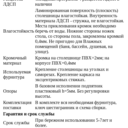
ЛДСП
наличии
Ламинированная поверхность (плоскость)
столешницы влагостойкая. Внутренность
материала ЛДСП - стружка, не влагостойкая.
Места приклеивания кромок необходимо
Влагостойкость
беречь от воды. Нижние стороны ножек
стола, со стороны пола, закромлены кромкой
0,4мм. Не пригодно для Влажных
помещений (баня, бассейн, душевая, на
улице).
Кромочный
Кромка на столешнице ПВХ=2мм; на
материал
корпусе ПВХ=0,4мм
Крепление столешницы на уголках и
Используемая
саморезах. Крепление каркаса на
фурнитура
эксцентриковых стяжках.
В базовом исполнении подпятник
Опоры
пластиковый h=5мм. Без регулировки
высоты.
Комплектация
В комплекте вся необходимая фурнитура,
поставки
ключ шестигранник и схема сборки.
Гарантия и срок службы
При бережном использовании 5-7лет и
Срок службы
более.