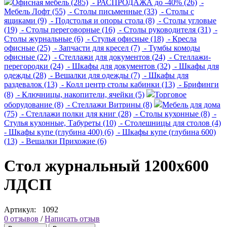
Офисная мебель (285)
- РАСПРОДАЖА до -40% (26)
-
Мебель Лофт (55)
- Столы письменные (33)
- Столы с
ящиками (9)
- Подстолья и опоры стола (8)
- Столы угловые
(19)
- Столы переговорные (16)
- Столы руководителя (31)
-
Столы журнальные (6)
- Стулья офисные (18)
- Кресла
офисные (25)
- Запчасти для кресел (7)
- Тумбы комоды
офисные (22)
- Стеллажи для документов (24)
- Стеллажи-
перегородки (24)
- Шкафы для документов (32)
- Шкафы для
одежды (28)
- Вешалки для одежды (7)
- Шкафы для
раздевалок (13)
- Колл центр столы кабинки (13)
- Брифинги
(8)
- Ключницы, накопители, ячейки (5)
Торговое
оборудование (8)
- Стеллажи Витрины (8)
Мебель для дома
(75)
- Стеллажи полки для книг (28)
- Столы кухонные (8)
-
Стулья кухонные, Табуреты (10)
- Столешницы для столов (4)
- Шкафы купе (глубина 400) (6)
- Шкафы купе (глубина 600)
(13)
- Вешалки Прихожие (6)
Стол журнальный 1200х600
ЛДСП
Артикул:
1092
0 отзывов
/
Написать отзыв