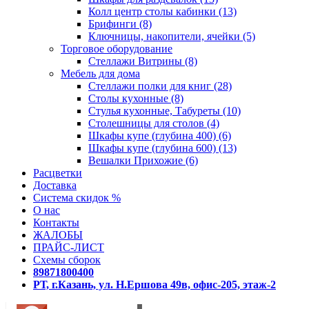
Колл центр столы кабинки (13)
Брифинги (8)
Ключницы, накопители, ячейки (5)
Торговое оборудование
Стеллажи Витрины (8)
Мебель для дома
Стеллажи полки для книг (28)
Столы кухонные (8)
Стулья кухонные, Табуреты (10)
Столешницы для столов (4)
Шкафы купе (глубина 400) (6)
Шкафы купе (глубина 600) (13)
Вешалки Прихожие (6)
Расцветки
Доставка
Система скидок %
О нас
Контакты
ЖАЛОБЫ
ПРАЙС-ЛИСТ
Схемы сборок
89871800400
РТ, г.Казань, ул. Н.Ершова 49в, офис-205, этаж-2